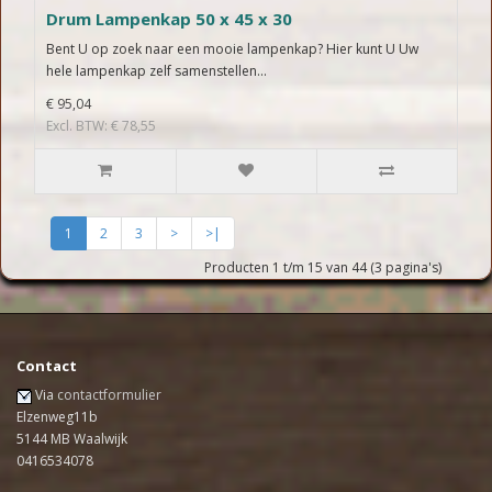
Drum Lampenkap 50 x 45 x 30
Bent U op zoek naar een mooie lampenkap? Hier kunt U Uw
hele lampenkap zelf samenstellen...
€ 95,04
Excl. BTW: € 78,55
1
2
3
>
>|
Producten 1 t/m 15 van 44 (3 pagina's)
Contact
Via
contactformulier
Elzenweg11b
5144 MB Waalwijk
0416534078