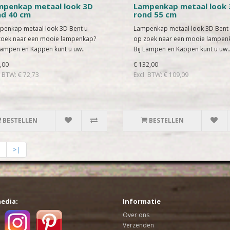
mpenkap metaal look 3D
Lampenkap metaal look 
nd 40 cm
rond 55 cm
penkap metaal look 3D Bent u
Lampenkap metaal look 3D Bent
zoek naar een mooie lampenkap?
op zoek naar een mooie lampen
Lampen en Kappen kunt u uw..
Bij Lampen en Kappen kunt u uw.
,00
€ 132,00
. BTW: € 72,73
Excl. BTW: € 109,09
BESTELLEN
BESTELLEN
>|
media:
Informatie
Over ons
Verzenden