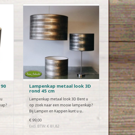
 90
Lampenkap metaal look 3D
rond 45 cm
 u
Lampenkap metaal look 3D Bent u
kap?
op zoek naar een mooie lampenkap?
Bij Lampen en Kappen kunt u u..
€ 99,00
Excl. BTW: € 81,82