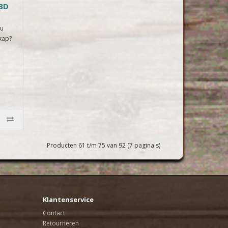
3D
 u
kap?
.
Producten 61 t/m 75 van 92 (7 pagina's)
Klantenservice
Contact
Retourneren