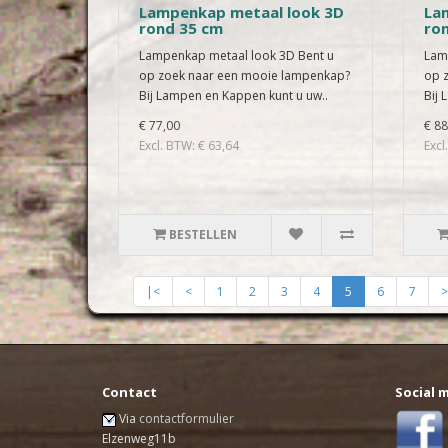
Lampenkap metaal look 3D
La
rond 35 cm
ro
Lampenkap metaal look 3D Bent u
Lam
op zoek naar een mooie lampenkap?
op 
Bij Lampen en Kappen kunt u uw..
Bij 
€ 77,00
€ 88
Excl. BTW: € 63,64
Excl
BESTELLEN
|<
<
1
2
3
4
5
6
7
>
Contact
Social 
Via
contactformulier
Elzenweg11b