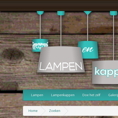
Lampen
Lampenkappen
Doe het zelf
Galerij
Home
Zoeken