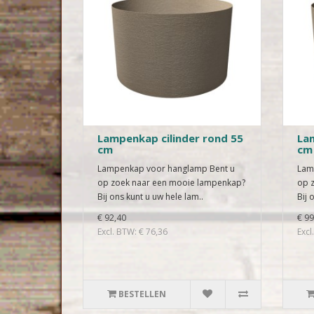
Lampenkap cilinder rond 55
Lam
cm
cm
Lampenkap voor hanglamp Bent u
Lam
op zoek naar een mooie lampenkap?
op 
Bij ons kunt u uw hele lam..
Bij 
€ 92,40
€ 99
Excl. BTW: € 76,36
Excl
BESTELLEN