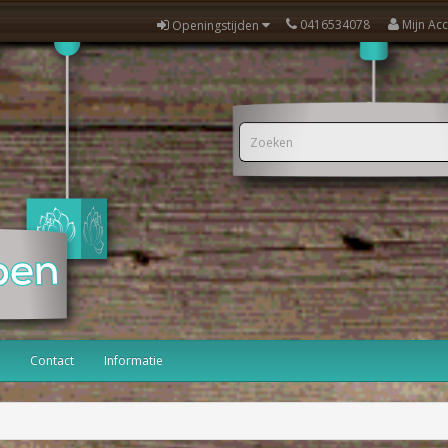
0416534078
Mijn Ac
Openingstijden
Contact
Informatie