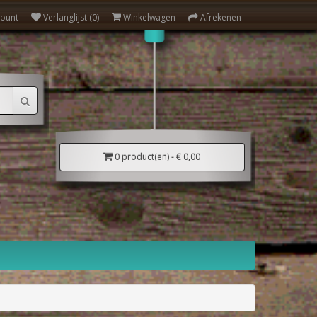
count
Verlanglijst (0)
Winkelwagen
Afrekenen
0 product(en) - € 0,00