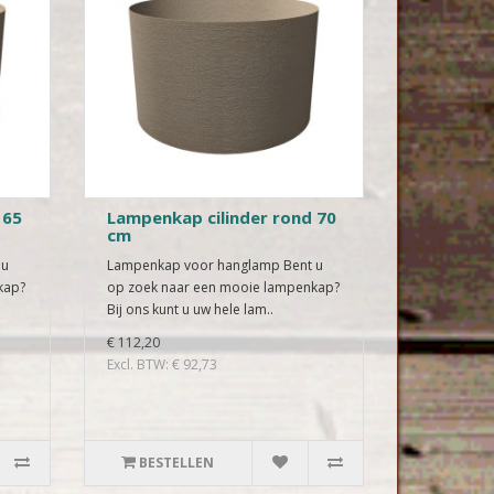
 65
Lampenkap cilinder rond 70
cm
 u
Lampenkap voor hanglamp Bent u
kap?
op zoek naar een mooie lampenkap?
Bij ons kunt u uw hele lam..
€ 112,20
Excl. BTW: € 92,73
BESTELLEN