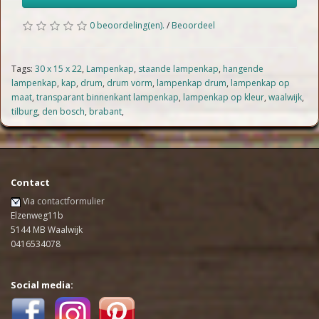
0 beoordeling(en).
/
Beoordeel
Tags:
30 x 15 x 22
,
Lampenkap
,
staande lampenkap
,
hangende
lampenkap
,
kap
,
drum
,
drum vorm
,
lampenkap drum
,
lampenkap op
maat
,
transparant binnenkant lampenkap
,
lampenkap op kleur
,
waalwijk
,
tilburg
,
den bosch
,
brabant
,
Contact
Via
contactformulier
Elzenweg11b
5144 MB Waalwijk
0416534078
Social media: