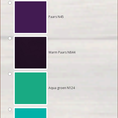
Paars N45
Warm Paars N844
Aqua groen N124