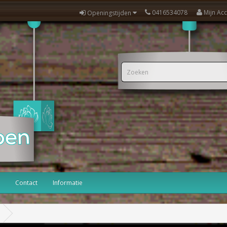
0416534078
Mijn Ac
Openingstijden
Contact
Informatie