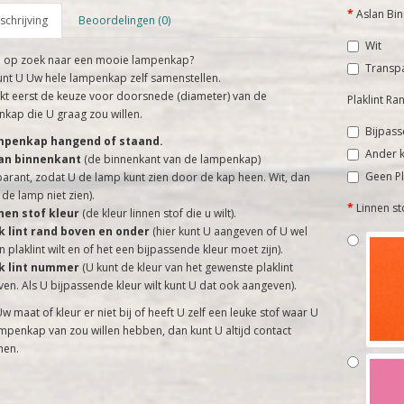
Aslan Bi
chrijving
Beoordelingen (0)
Wit
U op zoek naar een mooie lampenkap?
Transp
unt U Uw hele lampenkap zelf samenstellen.
t eerst de keuze voor doorsnede (diameter) van de
Plaklint R
kap die U graag zou willen.
Bijpass
mpenkap hangend of staand.
Ander k
lan binnenkant
(de binnenkant van de lampenkap)
Geen Pl
arant, zodat U de lamp kunt zien door de kap heen. Wit, dan
 de lamp niet zien).
Linnen st
nen stof kleur
(de kleur linnen stof die u wilt).
ak lint rand boven en onder
(hier kunt U aangeven of U wel
n plaklint wilt en of het een bijpassende kleur moet zijn).
ak lint nummer
(U kunt de kleur van het gewenste plaklint
en. Als U bijpassende kleur wilt kunt U dat ook aangeven).
Uw maat of kleur er niet bij of heeft U zelf een leuke stof waar U
mpenkap van zou willen hebben, dan kunt U altijd contact
en.