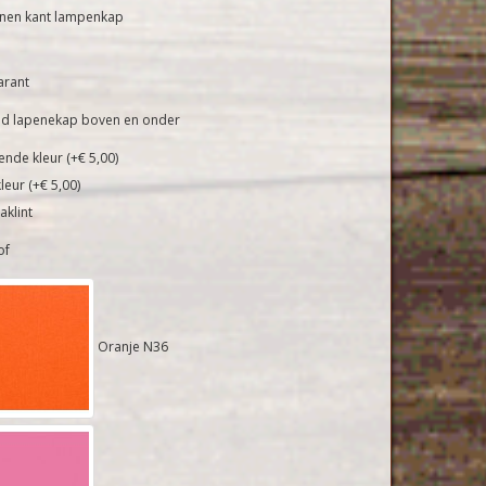
nnen kant lampenkap
arant
and lapenekap boven en onder
ende kleur (+€ 5,00)
leur (+€ 5,00)
aklint
of
Oranje N36