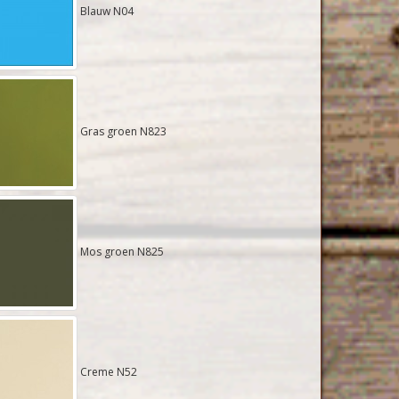
Blauw N04
Gras groen N823
Mos groen N825
Creme N52