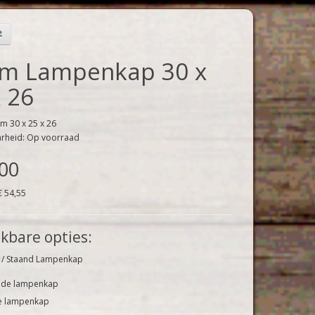
m Lampenkap 30 x
x 26
m 30 x 25 x 26
arheid: Op voorraad
,00
€ 54,55
kbare opties:
/ Staand Lampenkap
de lampenkap
e lampenkap