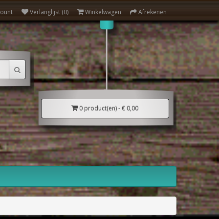
count
Verlanglijst (0)
Winkelwagen
Afrekenen
0 product(en) - € 0,00