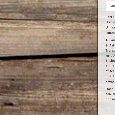
Oms
Bent 
Hier k
U maak
lampen
1- La
2- As
Transp
kunt U
3- Lin
4- Pl
of gee
5- Pl
aangev
Staat 
een la
opnem