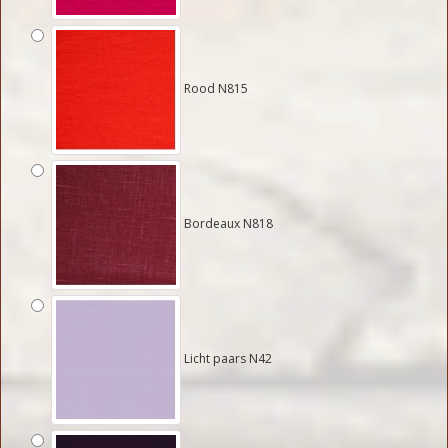
Rood N815
Bordeaux N818
Licht paars N42