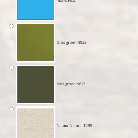
Blauw N04
Gras groen N823
Mos groen N825
Natuur Naturel T299