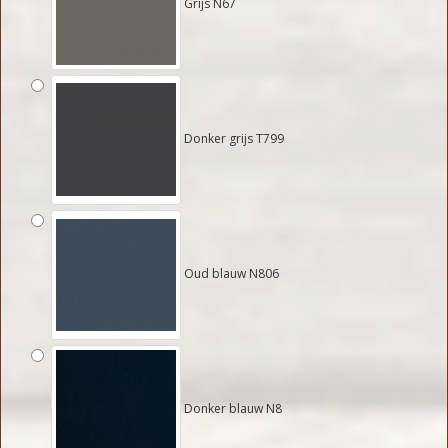
Grijs N67
Donker grijs T799
Oud blauw N806
Donker blauw N8