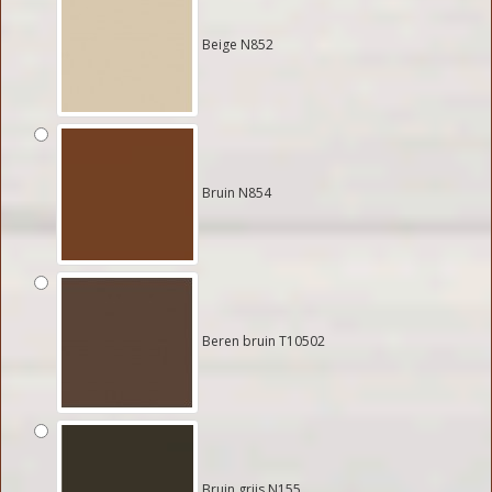
Beige N852
Bruin N854
Beren bruin T10502
Bruin grijs N155