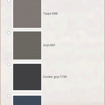
Taupe N68
Grijs N67
Donker grijs T799