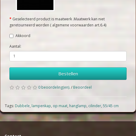
Geselecteerd product is maatwerk .Maatwerk kan niet
geretourneerd worden ( algemene voorwaarden art.6.4)
Akkoord
Aantal:
Bestellen
0 beoordeling(en).
/
Beoordeel
Tags:
Dubbele
,
lampenkap
,
op maat
,
hanglamp
,
cilinder
,
55/45 cm
Contact