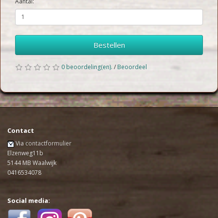
Aantal:
Bestellen
0 beoordeling(en).
/
Beoordeel
Contact
Via
contactformulier
Elzenweg11b
5144 MB Waalwijk
0416534078
Social media: