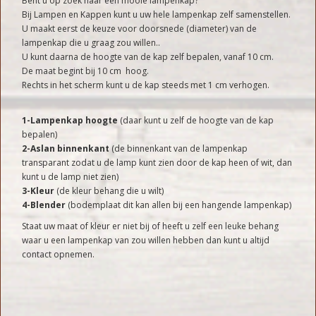
Bent u op zoek naar een mooie lampenkap?
Bij Lampen en Kappen kunt u uw hele lampenkap zelf samenstellen.
U maakt eerst de keuze voor doorsnede (diameter) van de
lampenkap die u graag zou willen..
U kunt daarna de hoogte van de kap zelf bepalen, vanaf 10 cm.
De maat begint bij 10 cm hoog.
Rechts in het scherm kunt u de kap steeds met 1 cm verhogen.
1-Lampenkap hoogte
(daar kunt u zelf de hoogte van de kap
bepalen)
2-Aslan binnenkant
(de binnenkant van de lampenkap
transparant zodat u de lamp kunt zien door de kap heen of wit, dan
kunt u de lamp niet zien)
3-Kleur
(de kleur behang die u wilt)
4-Blender
(bodemplaat dit kan allen bij een hangende lampenkap)
Staat uw maat of kleur er niet bij of heeft u zelf een leuke behang
waar u een lampenkap van zou willen hebben dan kunt u altijd
contact opnemen.