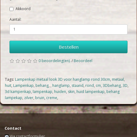
Akkoord
Aantal:
Bestellen
0 beoordeling(en).
/
Beoordeel
Tags:
Lampenkap metaal look 3D voor hanglamp rond 30cm
,
metaal
,
huit
,
Lampenkap
,
behang
,
,
hanglamp
,
staand
,
rond
,
cm
,
3Dbehang
,
3D
,
3d kampenkap
,
lampenkap
,
huiden
,
skin
,
huid lampenkap
,
behang
lampekap
,
zilver
,
bruin
,
creme
,
Contact
Via
contactformulier