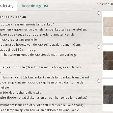
Kleur hui
chrijving
Beoordelingen (0)
nkap huiden 3D
 op zoek naar een mooie lampenkap?
mpen en Kappen kunt u uw hele lampenkap zelf samenstellen.
t eerst de keuze voor doorsnede (diameter) van de
kap die u graag zou willen..
 daarna de hoogte van de kap zelf bepalen, vanaf 10 cm.
t begint bij 10 cm hoog.
 in het scherm kunt u de kap steeds met 1 cm verhogen.
mpenkap hoogte
(daar kunt u zelf de hoogte van de kap
n)
an binnenkant
(de binnenkant van de lampenkap transparant
u de lamp kunt zien door de kap heen of wit, dan kunt u de
iet zien)
ur
(de kleur behang die u wilt)
nder
(bodemplaat dit kan allen bij een hangende lampenkap)
uw maat of kleur er niet bij of heeft u zelf een leuke behang
 een lampenkap van zou willen hebben dan kunt u altijd