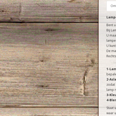
Oms
Lampe
Bent u
Bij La
U maak
lampen
U kunt
De maa
Rechts
1-La
bepale
2-Asl
zodat 
lamp n
3-Kle
4-Ble
Staat 
waar u