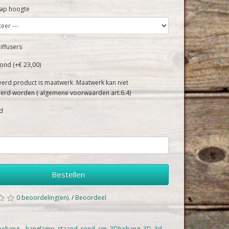
ap hoogte
iffusers
ond (+€ 23,00)
eerd product is maatwerk .Maatwerk kan niet
erd worden ( algemene voorwaarden art.6.4)
d
Bestellen
0 beoordeling(en).
/
Beoordeel
behang
,
,
hanglamp
,
staand
,
rond
,
cm
,
3Dbehang
,
3D
,
3d