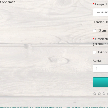
ct opnemen.
Lampenk
Blender / D
45 cm r
Geselect
geretourne
Akkoor
Aantal:
penkap metaal look 3D voor hanglamp rond 30cm
,
metaal
,
huit
,
Lampenkap
,