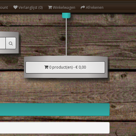
count
Verlanglijst (0)
Winkelwagen
Afrekenen
0 product(en) - € 0,00