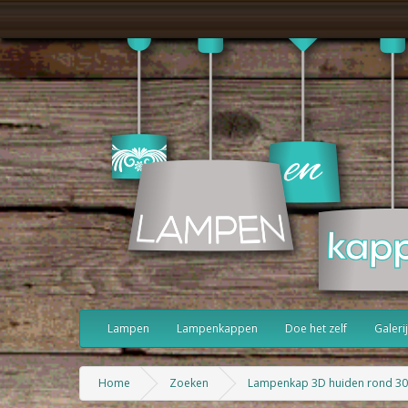
Lampen
Lampenkappen
Doe het zelf
Galerij
Home
Zoeken
Lampenkap 3D huiden rond 3