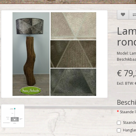
Lam
ron
Model: Lam
Beschikba
€ 79
Excl. BTW: 
Beschi
Staande 
Staand
Hangl