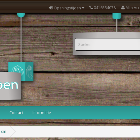
0416534078
Mijn Ac
Openingstijden
Contact
Informatie
0 cm