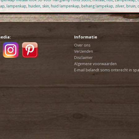
ap
,
lampenkap
,
huiden
,
skin
,
huid lampenkap
,
behang lampekap
,
zilver
,
bruin
,
media:
Informatie
Over ons
Verzenden
Disclaimer
Algemene voorwaarden
E-mail belandt soms onterecht in sp