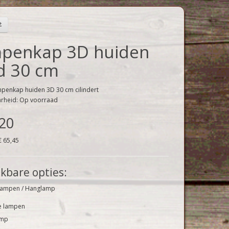
penkap 3D huiden
d 30 cm
penkap huiden 3D 30 cm cilindert
arheid: Op voorraad
,20
€ 65,45
kbare opties:
lampen / Hanglamp
e lampen
amp