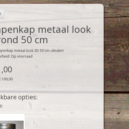
penkap metaal look
rond 50 cm
penkap metaal look 3D 50 cm cilindert
arheid: Op voorraad
1,00
€ 100,00
kbare opties:
3D