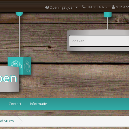
0416534078
Mijn Ac
Openingstijden
Contact
Informatie
nd 50 cm