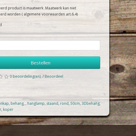
eerd product is maatwerk .Maatwerk kan niet
erd worden ( algemene voorwaarden art.6.4)
d
Bestellen
0 beoordeling(en).
/
Beoordeel
nkap
,
behang
,
,
hanglamp
,
staand
,
rond
,
50cm
,
3Dbehang
,
r
,
koper