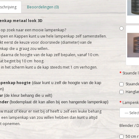
chrijving
Beoordelingen (0)
nkap metaal look 3D
 op zoek naar een mooie lampenkap?
mpen en Kappen kunt u uw hele lampenkap zelf samenstellen.
t eerst de keuze voor doorsnede (diameter) van de
kap die u graag zou willen..
 daarna de hoogte van de kap zelf bepalen, vanaf 10 cm.
t begint bij 10 cm hoog.
 in het scherm kunt u de kap steeds met 1 cm verhogen.
Staande 
mpenkap hoogte
(daar kunt u zelf de hoogte van de kap
Staand
n)
Hangl
ur
(de kleur behang die u wilt)
ender
(bodemplaat dit kan allen bij een hangende lampenkap)
Lampenk
uw maat of kleur er niet bij of heeft u zelf een leuke behang
 een lampenkap van zou willen hebben dan kunt u altijd
ct opnemen.
Blender / D
50 cm r