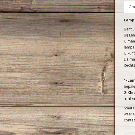
Oms
Lampe
Bent u
Bij La
U maak
lampen
U kunt
De maa
Rechts
1-La
bepale
2-Kle
3-Bl
Staat 
waar u
conta