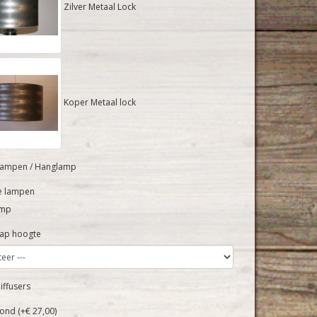
Zilver Metaal Lock
Koper Metaal lock
lampen / Hanglamp
e lampen
amp
ap hoogte
iffusers
ond (+€ 27,00)