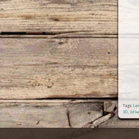
Tags:
Lam
3D
,
3d k