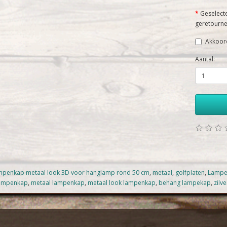
Geselect
geretourne
Akkoor
Aantal:
penkap metaal look 3D voor hanglamp rond 50 cm
,
metaal
,
golfplaten
,
Lampe
ampenkap
,
metaal lampenkap
,
metaal look lampenkap
,
behang lampekap
,
zilve