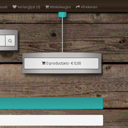
count
Verlanglijst (0)
Winkelwagen
Afrekenen
0 product(en) - € 0,00