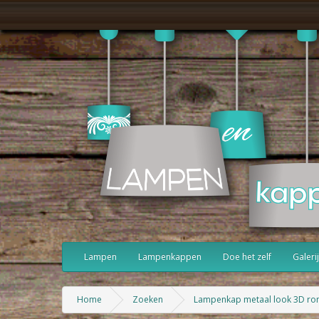
Lampen
Lampenkappen
Doe het zelf
Galerij
Home
Zoeken
Lampenkap metaal look 3D ro